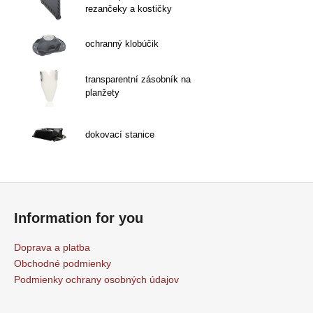
rezančeky a kostičky
ochranný klobúčik
transparentní zásobník na
planžety
dokovací stanice
Z
á
Information for you
p
ä
Doprava a platba
t
Obchodné podmienky
i
Podmienky ochrany osobných údajov
e