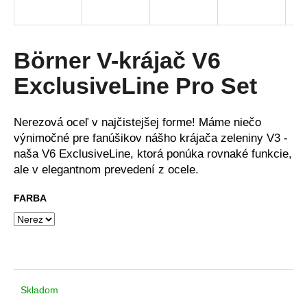
á
j
s
Börner V-krájač V6
ť
ExclusiveLine Pro Set
?
Nerezová oceľ v najčistejšej forme! Máme niečo
výnimočné pre fanúšikov nášho krájača zeleniny V3 -
naša V6 ExclusiveLine, ktorá ponúka rovnaké funkcie,
HĽADAŤ
ale v elegantnom prevedení z ocele.
FARBA
O
d
p
o
r
Skladom
ú