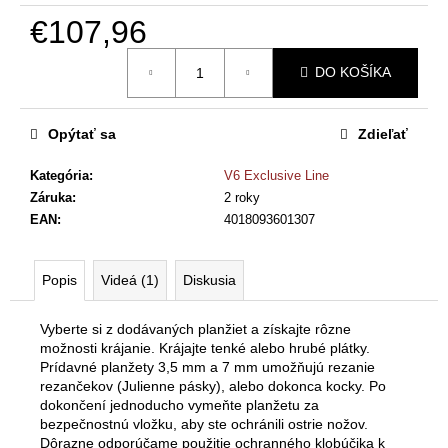
č
€107,96
a
m
Jednotková
e
DO KOŠÍKA
cena:
BÖRNER
Opýtať sa
Zdieľať
ROKO
POWERLINE
Kategória
:
V6 Exclusive Line
€19,96
Záruka
:
2 roky
EAN
:
4018093601307
Popis
Videá (1)
Diskusia
Vyberte si z dodávaných planžiet a získajte rôzne
možnosti krájanie. Krájajte tenké alebo hrubé plátky.
Prídavné planžety 3,5 mm a 7 mm umožňujú rezanie
rezančekov (Julienne pásky), alebo dokonca kocky. Po
dokončení jednoducho vymeňte planžetu za
bezpečnostnú vložku, aby ste ochránili ostrie nožov.
Dôrazne odporúčame použitie ochranného klobúčika k