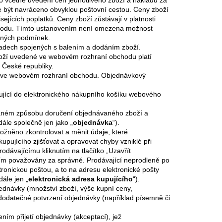
 včetně uvedení cen jednotlivého zboží a nákladů za
že být navráceno obvyklou poštovní cestou. Ceny zboží
jících poplatků. Ceny zboží zůstávají v platnosti
hodu. Tímto ustanovením není omezena možnost
naných podmínek.
adech spojených s balením a dodáním zboží.
oží uvedené ve webovém rozhraní obchodu platí
 České republiky.
ář ve webovém rozhraní obchodu. Objednávkový
ující do elektronického nákupního košíku webového
vaném způsobu doručení objednávaného zboží a
ále společně jen jako „
objednávka
“).
žněno zkontrolovat a měnit údaje, které
kupujícího zjišťovat a opravovat chyby vzniklé při
odávajícímu kliknutím na tlačítko „Uzavřít
ím považovány za správné. Prodávající neprodleně po
ronickou poštou, a to na adresu elektronické pošty
ále jen „
elektronická adresa kupujícího
“).
jednávky (množství zboží, výše kupní ceny,
dodatečné potvrzení objednávky (například písemně či
ním přijetí objednávky (akceptací), jež