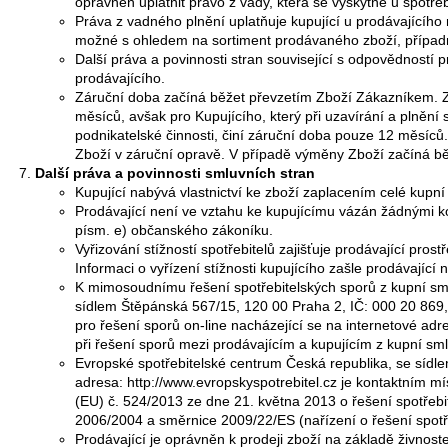
oprávněn uplatnit právo z vady, která se vyskytne u spotře
Práva z vadného plnění uplatňuje kupující u prodávajícího 
možné s ohledem na sortiment prodávaného zboží, případně
Další práva a povinnosti stran související s odpovědností 
prodávajícího.
Záruční doba začíná běžet převzetím Zboží Zákazníkem. Zá
měsíců, avšak pro Kupujícího, který při uzavírání a plnění
podnikatelské činnosti, činí záruční doba pouze 12 měsíců
Zboží v záruční opravě. V případě výměny Zboží začíná b
Další práva a povinnosti smluvních stran
Kupující nabývá vlastnictví ke zboží zaplacením celé kupní
Prodávající není ve vztahu ke kupujícímu vázán žádnými k
písm. e) občanského zákoníku.
Vyřizování stížností spotřebitelů zajišťuje prodávající pro
Informaci o vyřízení stížnosti kupujícího zašle prodávající 
K mimosoudnímu řešení spotřebitelských sporů z kupní sm
sídlem Štěpánská 567/15, 120 00 Praha 2, IČ: 000 20 869, i
pro řešení sporů on-line nacházející se na internetové ad
při řešení sporů mezi prodávajícím a kupujícím z kupní sm
Evropské spotřebitelské centrum Česká republika, se sídl
adresa: http://www.evropskyspotrebitel.cz je kontaktním 
(EU) č. 524/2013 ze dne 21. května 2013 o řešení spotřebi
2006/2004 a směrnice 2009/22/ES (nařízení o řešení spotře
Prodávající je oprávněn k prodeji zboží na základě živnos