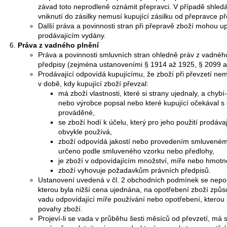
závad toto neprodleně oznámit přepravci. V případě shle
vniknutí do zásilky nemusí kupující zásilku od přepravce př
Další práva a povinnosti stran při přepravě zboží mohou up
prodávajícím vydány.
Práva z vadného plnění
Práva a povinnosti smluvních stran ohledně práv z vadnéh
předpisy (zejména ustanoveními § 1914 až 1925, § 2099 
Prodávající odpovídá kupujícímu, že zboží při převzetí ne
v době, kdy kupující zboží převzal:
má zboží vlastnosti, které si strany ujednaly, a chybí
nebo výrobce popsal nebo které kupující očekával s
prováděné,
se zboží hodí k účelu, který pro jeho použití prodáv
obvykle používá,
zboží odpovídá jakostí nebo provedením smluvenému
určeno podle smluveného vzorku nebo předlohy,
je zboží v odpovídajícím množství, míře nebo hmotno
zboží vyhovuje požadavkům právních předpisů.
Ustanovení uvedená v čl. 2 obchodních podmínek se nepouž
kterou byla nižší cena ujednána, na opotřebení zboží způ
vadu odpovídající míře používání nebo opotřebení, kterou z
povahy zboží.
Projeví-li se vada v průběhu šesti měsíců od převzetí, má se