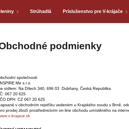
eleniny
Strúhadlá
Príslušenstvo pre V-krájače
Čo potrebujete nájsť?
Obchodné podmienky
HĽADAŤ
obchodní společnosti
Odporúčame
INSPIRE Me s.r.o.
se sídlem: Na Dílech 340, 696 03 Dubňany, Česká Republika
IČ: 067 20 625
IČO DPH: CZ 067 20 625
zapsané v obchodním rejstříku vedeném u Krajského soudu v Brně, odd
pro prodej zboží prostřednictvím on-line obchodu umístěného na inter
www.v-krajace.sk