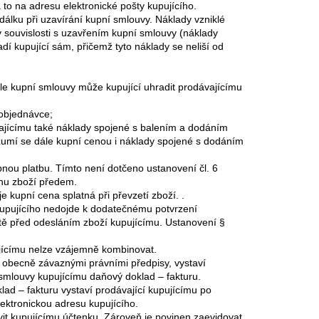
 to na adresu elektronické pošty kupujícího.
dálku při uzavírání kupní smlouvy. Náklady vzniklé
v souvislosti s uzavřením kupní smlouvy (náklady
adí kupující sám, přičemž tyto náklady se neliší od
le kupní smlouvy může kupující uhradit prodávajícímu
 objednávce;
vajícímu také náklady spojené s balením a dodáním
ozumí se dále kupní cenou i náklady spojené s dodáním
bnou platbu. Tímto není dotčeno ustanovení čl. 6
nu zboží předem.
je kupní cena splatná při převzetí zboží. .
 kupujícího nedojde k dodatečnému potvrzení
ště před odesláním zboží kupujícímu. Ustanovení §
ujícímu nelze vzájemně kombinovat.
o obecně závaznými právními předpisy, vystaví
smlouvy kupujícímu daňový doklad – fakturu.
lad – fakturu vystaví prodávající kupujícímu po
lektronickou adresu kupujícího.
vit kupujícímu účtenku. Zároveň je povinen zaevidovat