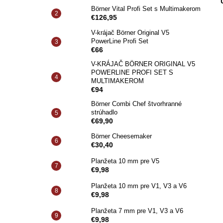
BÖRNER VITAL PROFI SET
Börner Vital Profi Set s Multimakerom
€99,90
€126,95
Pôvodne:
€127,20
V-krájač Börner Original V5
PowerLine Profi Set
€66
V-KRÁJAČ BÖRNER ORIGINAL V5
POWERLINE PROFI SET S
MULTIMAKEROM
€94
Börner Combi Chef štvorhranné
strúhadlo
€69,90
Börner Cheesemaker
€30,40
Planžeta 10 mm pre V5
€9,98
Planžeta 10 mm pre V1, V3 a V6
€9,98
Planžeta 7 mm pre V1, V3 a V6
€9,98