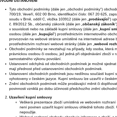
ÚVODNÍ USTANOVENÍ
BÖRNER VITAL PROFI SET S
V-KRÁJAČ BÖR
MULTIMAKEROM
POWERLINE PR
Tyto obchodní podmínky (dále jen „obchodní podmínky“) obchodní
€126,95
€66
700/19, Veveří, 602 00 Brno, identifikační číslo: 067 20 625, z
Pôvodne:
€135,92
soudu v Brně, oddíl C, vložka 103912 (dále jen „
prodávající
“) u
č. 89/2012 Sb., občanský zákoník (dále jen „
občanský zákoník
“
v souvislosti nebo na základě kupní smlouvy (dále jen „
kupní sm
osobou (dále jen „
kupující
“) prostřednictvím internetového obch
provozován na webové stránce umístěné na internetové adrese bo
prostřednictvím rozhraní webové stránky (dále jen „
webové rozh
Obchodní podmínky se nevztahují na případy, kdy osoba, která m
právnickou osobou či osobou, jež jedná při objednávání zboží v 
samostatného výkonu povolání.
Ustanovení odchylná od obchodních podmínek je možné sjednat 
mají přednost před ustanoveními obchodních podmínek.
Ustanovení obchodních podmínek jsou nedílnou součástí kupní 
vyhotoveny v českém jazyce. Kupní smlouvu lze uzavřít v českém
Znění obchodních podmínek může prodávající měnit či doplňova
povinnosti vzniklá po dobu účinnosti předchozího znění obchodn
Uzavření kupní smlouvy
Veškerá prezentace zboží umístěná ve webovém rozhraní o
není povinen uzavřít kupní smlouvu ohledně tohoto zboží.
nepoužije.