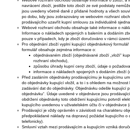
Webové rozhraní obchodu obsahuje informace o zboží, a to
navrácení zboží, jestliže toto zboží ze své podstaty nemů
jsou uvedeny včetně daně z přidané hodnoty a všech souvise
po dobu, kdy jsou zobrazovány ve webovém rozhraní obc
prodávajícího uzavřít kupní smlouvu za individuálně sjed
Webové rozhraní obchodu obsahuje také informace o nákl
Informace o nákladech spojených s balením a dodáním zb
pouze v případech, kdy je zboží doručováno v rámci území
Pro objednání zboží vyplní kupující objednávkový formul
formulář obsahuje zejména informace o:
objednávaném zboží (objednávané zboží „vloží“ kup
rozhraní obchodu),
způsobu úhrady kupní ceny zboží, údaje o požado
informace o nákladech spojených s dodáním zboží (d
Před zasláním objednávky prodávajícímu je kupujícímu umo
do objednávky kupující vložil, a to i s ohledem na možnost 
zadávání dat do objednávky. Objednávku odešle kupující pr
objednávku“. Údaje uvedené v objednávce jsou prodávajíc
obdržení objednávky toto obdržení kupujícímu potvrdí elekt
kupujícího uvedenou v uživatelském účtu či v objednávce (d
Prodávající je vždy oprávněn v závislosti na charakteru ob
předpokládané náklady na dopravu) požádat kupujícího o 
telefonicky).
Smluvní vztah mezi prodávajícím a kupujícím vzniká doruče