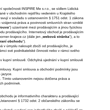
NER ORIGINAL V5
OFI SET
 společnosti INSPIRE Me s.r.o., se sídlem Lidická
apsané v obchodním rejstříku vedeném u Krajského
pravují v souladu s ustanovením § 1751 odst. 1 zákona
) vzájemná práva a povinnosti smluvních stran vzniklé
louva
“) uzavírané mezi prodávajícím a jinou fyzickou
odu prodávajícího. Internetový obchod je prodávajícím
rner-krajece.cz (dále jen „
webová stránka
“), a to
raní obchodu
“).
á v úmyslu nakoupit zboží od prodávajícího, je
rámci své podnikatelské činnosti nebo v rámci svého
v kupní smlouvě. Odchylná ujednání v kupní smlouvě
smlouvy. Kupní smlouva a obchodní podmínky jsou
 jazyce.
t. Tímto ustanovením nejsou dotčena práva a
ích podmínek.
bchodu je informativního charakteru a prodávající
 Ustanovení § 1732 odst. 2 občanského zákoníku se