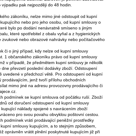
o výpadku pak nejpozději do 48 hodin.
kého zákoníku, nelze mimo jiné odstoupit od kupní
 kupujícího nebo pro jeho osobu, od kupní smlouvy o
 které bylo po dodání nenávratně smíseno s jiným
u, které spotřebitel z obalu vyňal a z hygienických
ce zvukové nebo obrazové nahrávky nebo počítačového
k či o jiný případ, kdy nelze od kupní smlouvy
dst. 1 občanského zákoníku právo od kupní smlouvy
ičemž v případě, že předmětem kupní smlouvy je několik
de dne převzetí poslední dodávky zboží. Odstoupení
ě uvedené v předchozí větě. Pro odstoupení od kupní
 prodávajícím, jenž tvoří přílohu obchodních
lat mimo jiné na adresu provozovny prodávajícího či
ajece.cz.
ch podmínek se kupní smlouva od počátku ruší. Zboží
) dnů od doručení odstoupení od kupní smlouvy
e kupující náklady spojené s navrácením zboží
 vráceno pro svou povahu obvyklou poštovní cestou.
ch podmínek vrátí prodávající peněžní prostředky
od kupní smlouvy kupujícím, a to stejným způsobem,
též oprávněn vrátit plnění poskytnuté kupujícím již při