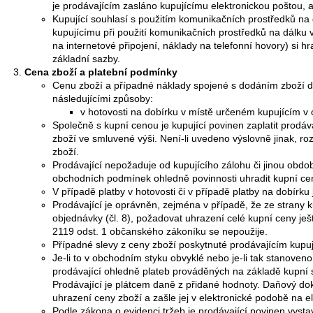
je prodávajícím zasláno kupujícímu elektronickou poštou, a
Kupující souhlasí s použitím komunikačních prostředků na 
kupujícímu při použití komunikačních prostředků na dálku 
na internetové připojení, náklady na telefonní hovory) si hr
základní sazby.
Cena zboží a platební podmínky
Cenu zboží a případné náklady spojené s dodáním zboží d
následujícími způsoby:
v hotovosti na dobírku v místě určeném kupujícím v
Společně s kupní cenou je kupující povinen zaplatit prodá
zboží ve smluvené výši. Není-li uvedeno výslovně jinak, r
zboží.
Prodávající nepožaduje od kupujícího zálohu či jinou obdo
obchodních podmínek ohledně povinnosti uhradit kupní ce
V případě platby v hotovosti či v případě platby na dobírku 
Prodávající je oprávněn, zejména v případě, že ze strany
objednávky (čl. 8), požadovat uhrazení celé kupní ceny je
2119 odst. 1 občanského zákoníku se nepoužije.
Případné slevy z ceny zboží poskytnuté prodávajícím kup
Je-li to v obchodním styku obvyklé nebo je-li tak stanoven
prodávající ohledně plateb prováděných na základě kupní 
Prodávající je plátcem daně z přidané hodnoty. Daňový dok
uhrazení ceny zboží a zašle jej v elektronické podobě na e
Podle zákona o evidenci tržeb je prodávající povinen vysta