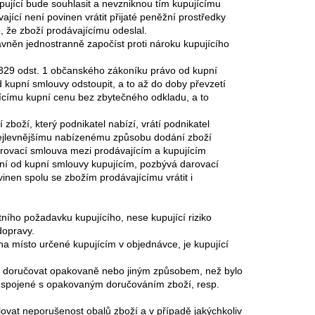
pující bude souhlasit a nevzniknou tím kupujícímu
ající není povinen vrátit přijaté peněžní prostředky
, že zboží prodávajícímu odeslal.
ávněn jednostranně započíst proti nároku kupujícího
1829 odst. 1 občanského zákoníku právo od kupní
d kupní smlouvy odstoupit, a to až do doby převzetí
jícímu kupní cenu bez zbytečného odkladu, a to
í zboží, který podnikatel nabízí, vrátí podnikatel
 nejlevnějšímu nabízenému způsobu dodání zboží
arovací smlouva mezi prodávajícím a kupujícím
ní od kupní smlouvy kupujícím, pozbývá darovací
inen spolu se zbožím prodávajícímu vrátit i
ního požadavku kupujícího, nese kupující riziko
dopravy.
na místo určené kupujícím v objednávce, je kupující
ží doručovat opakovaně nebo jiným způsobem, než bylo
y spojené s opakovaným doručováním zboží, resp.
olovat neporušenost obalů zboží a v případě jakýchkoliv