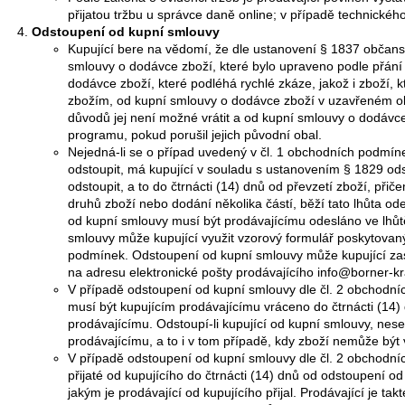
přijatou tržbu u správce daně online; v případě technickéh
Odstoupení od kupní smlouvy
Kupující bere na vědomí, že dle ustanovení § 1837 občans
smlouvy o dodávce zboží, které bylo upraveno podle přání
dodávce zboží, které podléhá rychlé zkáze, jakož i zboží,
zbožím, od kupní smlouvy o dodávce zboží v uzavřeném obal
důvodů jej není možné vrátit a od kupní smlouvy o dodáv
programu, pokud porušil jejich původní obal.
Nejedná-li se o případ uvedený v čl. 1 obchodních podmíne
odstoupit, má kupující v souladu s ustanovením § 1829 o
odstoupit, a to do čtrnácti (14) dnů od převzetí zboží, př
druhů zboží nebo dodání několika částí, běží tato lhůta o
od kupní smlouvy musí být prodávajícímu odesláno ve lhůt
smlouvy může kupující využit vzorový formulář poskytovaný
podmínek. Odstoupení od kupní smlouvy může kupující zasí
na adresu elektronické pošty prodávajícího info@borner-kr
V případě odstoupení od kupní smlouvy dle čl. 2 obchodní
musí být kupujícím prodávajícímu vráceno do čtrnácti (14
prodávajícímu. Odstoupí-li kupující od kupní smlouvy, nes
prodávajícímu, a to i v tom případě, kdy zboží nemůže být
V případě odstoupení od kupní smlouvy dle čl. 2 obchodní
přijaté od kupujícího do čtrnácti (14) dnů od odstoupení 
jakým je prodávající od kupujícího přijal. Prodávající je tak