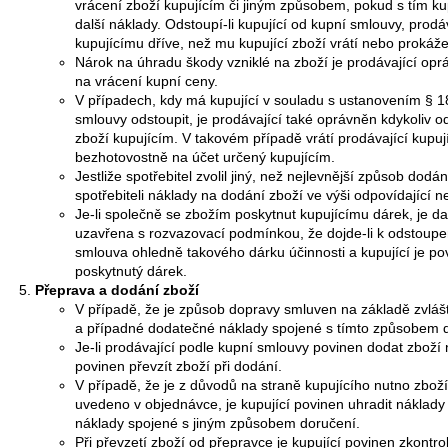
vrácení zboží kupujícím či jiným způsobem, pokud s tím ku
další náklady. Odstoupí-li kupující od kupní smlouvy, prodáv
kupujícímu dříve, než mu kupující zboží vrátí nebo prokáže
Nárok na úhradu škody vzniklé na zboží je prodávající opr
na vrácení kupní ceny.
V případech, kdy má kupující v souladu s ustanovením § 
smlouvy odstoupit, je prodávající také oprávněn kdykoliv o
zboží kupujícím. V takovém případě vrátí prodávající kupu
bezhotovostně na účet určený kupujícím.
Jestliže spotřebitel zvolil jiný, než nejlevnější způsob dodán
spotřebiteli náklady na dodání zboží ve výši odpovídající
Je-li společně se zbožím poskytnut kupujícímu dárek, je d
uzavřena s rozvazovací podmínkou, že dojde-li k odstoupe
smlouva ohledně takového dárku účinnosti a kupující je pov
poskytnutý dárek.
Přeprava a dodání zboží
V případě, že je způsob dopravy smluven na základě zvlášt
a případné dodatečné náklady spojené s tímto způsobem 
Je-li prodávající podle kupní smlouvy povinen dodat zboží 
povinen převzít zboží při dodání.
V případě, že je z důvodů na straně kupujícího nutno zbo
uvedeno v objednávce, je kupující povinen uhradit náklad
náklady spojené s jiným způsobem doručení.
Při převzetí zboží od přepravce je kupující povinen zkontr