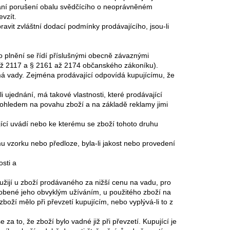
dání porušení obalu svědčícího o neoprávněném
evzít.
ravit zvláštní dodací podmínky prodávajícího, jsou-li
o plnění se řídí příslušnými obecně závaznými
až 2117 a § 2161 až 2174 občanského zákoníku).
má vady. Zejména prodávající odpovídá kupujícímu, že
-li ujednání, má takové vlastnosti, které prodávající
 ohledem na povahu zboží a na základě reklamy jimi
ající uvádí nebo ke kterému se zboží tohoto druhu
 vzorku nebo předloze, byla-li jakost nebo provedení
sti a
ijí u zboží prodávaného za nižší cenu na vadu, pro
sobené jeho obvyklým užíváním, u použitého zboží na
boží mělo při převzetí kupujícím, nebo vyplývá-li to z
 za to, že zboží bylo vadné již při převzetí. Kupující je