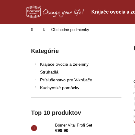
K
Prejsť
na
o
Krájače ovocia a z
obsah
Späť
Späť
š
do
do
í
Domov
Obchodné podmienky
obchodu
obchodu
k
B
o
Preskočiť
Kategórie
č
kategórie
n
Krájače ovocia a zeleniny
ý
Strúhadlá
p
Príslušenstvo pre V-krájače
a
Kuchynské pomôcky
n
e
l
Top 10 produktov
Börner Vital Profi Set
€99,90