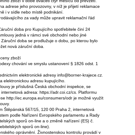
bního zboží v době dvaceti čtyř měsíců od převzetí.
na adrese jeho provozovny, v níž je přijetí reklamace
 i v sídle nebo místě podnikání.
prodávajícího za vady může upravit reklamační řád
ruční doba pro Kupujícího spotřebitele činí 24
 smlouvy jedná v rámci své obchodní nebo jiné
. Záruční doba se prodlužuje o dobu, po kterou bylo
ěžet nová záruční doba.
 ceny zboží
odexy chování ve smyslu ustanovení § 1826 odst. 1
střednictvím elektronické adresy info@borner-krajece.cz.
na elektronickou adresu kupujícího.
louvy je příslušná Česká obchodní inspekce, se
nternetová adresa: https://adr.coi.cz/cs. Platformu
rese http://ec.europa.eu/consumers/odr je možné využít
louvy.
em Štěpánská 567/15, 120 00 Praha 2, internetová
místem podle Nařízení Evropského parlamentu a Rady
telských sporů on-line a o změně nařízení (ES) č.
bitelských sporů on-line).
tenského oprávnění. Živnostenskou kontrolu provádí v