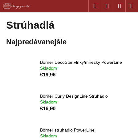
K
Prejsť
Hľadať
Náku
M
Prihláseni
na
o
obsah
Späť
Späť
košík
š
Strúhadlá
í
Č
k
Najpredávanejšie
o
p
o
Börner DecoStar vlnky/mriežky PowerLine
t
Skladom
r
€19,96
e
b
u
Börner Curly DesignLine Struhadlo
Skladom
j
€16,90
e
t
e
Börner strúhadlo PowerLine
Skladom
n