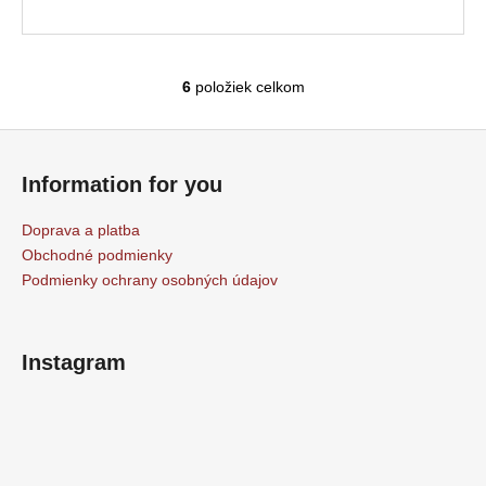
6
položiek celkom
O
v
Z
l
á
á
Information for you
d
p
a
ä
Doprava a platba
c
t
Obchodné podmienky
i
i
Podmienky ochrany osobných údajov
e
e
p
r
v
Instagram
k
y
v
ý
p