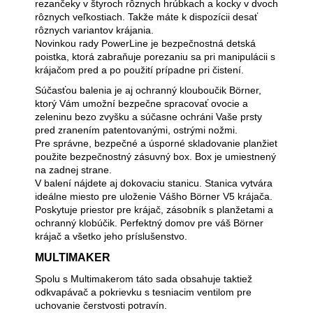
rezančeky v štyroch rôznych hrúbkach a kocky v dvoch
rôznych veľkostiach. Takže máte k dispozícii desať
rôznych variantov krájania.
Novinkou rady PowerLine je bezpečnostná detská
poistka, ktorá zabraňuje porezaniu sa pri manipulácii s
krájačom pred a po použití prípadne pri čistení.
Súčasťou balenia je aj ochranný klouboučik Börner,
ktorý Vám umožní bezpečne spracovať ovocie a
zeleninu bezo zvyšku a súčasne ochráni Vaše prsty
pred zranením patentovanými, ostrými nožmi.
Pre správne, bezpečné a úsporné skladovanie planžiet
použite bezpečnostný zásuvný box. Box je umiestnený
na zadnej strane.
V balení nájdete aj dokovaciu stanicu. Stanica vytvára
ideálne miesto pre uloženie Vášho Börner V5 krájača.
Poskytuje priestor pre krájač, zásobník s planžetami a
ochranný klobúčik. Perfektný domov pre váš Börner
krájač a všetko jeho príslušenstvo.
MULTIMAKER
Spolu s Multimakerom táto sada obsahuje taktiež
odkvapávač a pokrievku s tesniacim ventilom pre
uchovanie čerstvosti potravín.