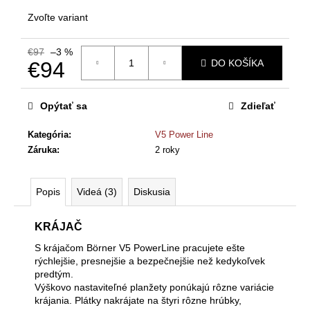
č
a
Zvoľte variant
m
e
€97
–3 %
€94
DO KOŠÍKA
Jednotková
V-
cena:
KRÁJAČ
Opýtať sa
Zdieľať
BÖRNER
ORIGINAL
Kategória
:
V5 Power Line
V5
POWERLINE
Záruka
:
2 roky
PROFI
SET
S
Popis
Videá (3)
Diskusia
MULTIMAKEROM
€94
Pôvodne:
KRÁJAČ
€97
S krájačom Börner V5 PowerLine pracujete ešte
rýchlejšie, presnejšie a bezpečnejšie než kedykoľvek
predtým.
Výškovo nastaviteľné planžety ponúkajú rôzne variácie
krájania. Plátky nakrájate na štyri rôzne hrúbky,