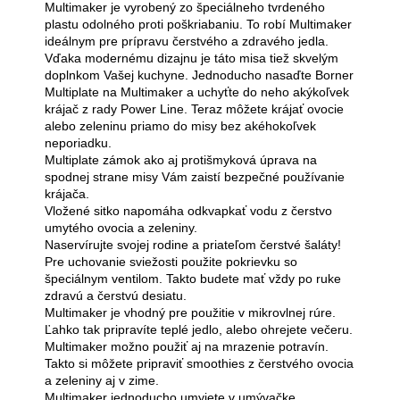
Multimaker je vyrobený zo špeciálneho tvrdeného
plastu odolného proti poškriabaniu. To robí Multimaker
ideálnym pre prípravu čerstvého a zdravého jedla.
Vďaka modernému dizajnu je táto misa tiež skvelým
doplnkom Vašej kuchyne. Jednoducho nasaďte Borner
Multiplate na Multimaker a uchyťte do neho akýkoľvek
krájač z rady Power Line. Teraz môžete krájať ovocie
alebo zeleninu priamo do misy bez akéhokoľvek
neporiadku.
Multiplate zámok ako aj protišmyková úprava na
spodnej strane misy Vám zaistí bezpečné používanie
krájača.
Vložené sitko napomáha odkvapkať vodu z čerstvo
umytého ovocia a zeleniny.
Naservírujte svojej rodine a priateľom čerstvé šaláty!
Pre uchovanie sviežosti použite pokrievku so
špeciálnym ventilom. Takto budete mať vždy po ruke
zdravú a čerstvú desiatu.
Multimaker je vhodný pre použitie v mikrovlnej rúre.
Ľahko tak pripravíte teplé jedlo, alebo ohrejete večeru.
Multimaker možno použiť aj na mrazenie potravín.
Takto si môžete pripraviť smoothies z čerstvého ovocia
a zeleniny aj v zime.
Multimaker jednoducho umyjete v umývačke.