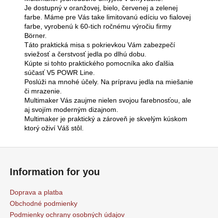
Je dostupný v oranžovej, bielo, červenej a zelenej
farbe. Máme pre Vás take limitovanú edíciu vo fialovej
farbe, vyrobenú k 60-tich ročnému výročiu firmy
Börner.
Táto praktická misa s pokrievkou Vám zabezpečí
sviežosť a čerstvosť jedla po dlhú dobu.
Kúpte si tohto praktického pomocníka ako ďalšia
súčasť V5 POWR Line.
Poslúži na mnohé účely. Na prípravu jedla na miešanie
či mrazenie.
Multimaker Vás zaujme nielen svojou farebnosťou, ale
aj svojím moderným dizajnom.
Multimaker je praktický a zároveň je skvelým kúskom
ktorý oživí Váš stôl.
Z
á
Information for you
p
ä
Doprava a platba
t
Obchodné podmienky
i
Podmienky ochrany osobných údajov