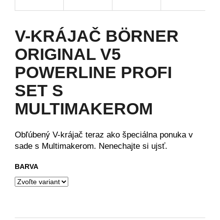
á
j
V-KRÁJAČ BÖRNER
s
ť
ORIGINAL V5
?
POWERLINE PROFI
SET S
MULTIMAKEROM
HĽADAŤ
Obľúbený V-krájač teraz ako špeciálna ponuka v
sade s Multimakerom. Nenechajte si ujsť.
O
d
BARVA
p
o
r
ú