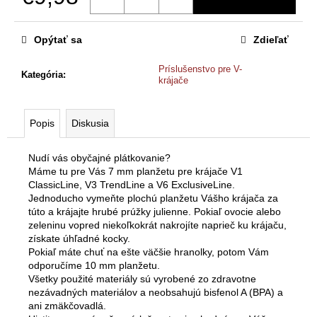
č
Jednotková
a
cena:
m
Opýtať sa
Zdieľať
e
Príslušenstvo pre V-
Kategória
:
krájače
V-
KRÁJAČ
BÖRNER
Popis
Diskusia
ORIGINAL
V5
POWERLINE
Nudí vás obyčajné plátkovanie?
PROFI
Máme tu pre Vás 7 mm planžetu pre krájače V1
SET
ClassicLine, V3 TrendLine a V6 ExclusiveLine.
S
Jednoducho vymeňte plochú planžetu Vášho krájača za
MULTIMAKEROM
túto a krájajte hrubé prúžky julienne. Pokiaľ ovocie alebo
€94
zeleninu vopred niekoľkokrát nakrojíte naprieč ku krájaču,
Pôvodne:
získate úhľadné kocky.
€97
Pokiaľ máte chuť na ešte väčšie hranolky, potom Vám
odporučíme 10 mm planžetu.
Všetky použité materiály sú vyrobené zo zdravotne
nezávadných materiálov a neobsahujú bisfenol A (BPA) a
ani zmäkčovadlá.