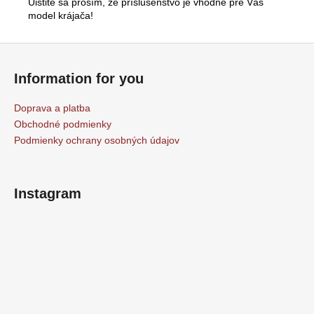
Uistite sa prosím, že príslušenstvo je vhodné pre Váš
model krájača!
Z
á
Information for you
p
ä
Doprava a platba
t
Obchodné podmienky
i
Podmienky ochrany osobných údajov
e
Instagram