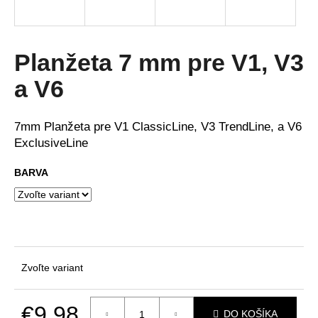
á
j
s
Planžeta 7 mm pre V1, V3
ť
a V6
?
7mm Planžeta pre V1 ClassicLine, V3 TrendLine, a V6
ExclusiveLine
HĽADAŤ
BARVA
O
d
p
Zvoľte variant
o
r
ú
€9,98
DO KOŠÍKA