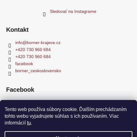
Sledovať na Instagrame
Kontakt
info
@
borner-krajece.cz
+420 730 960 684
+420 730 960 684
facebook
borner_ceskoslovensko
Facebook
Tento web používa súbory cookie. Ďalším prechádzaním
tohto webu vyjadrujete súhlas s ich používaním. Viac
Facebook
Ochrana osobných údajov
Obchodne podmienky
informácií
tu
.
Homepage
Instagram