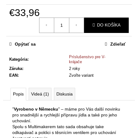
č
a
€33,96
m
Jednotková
e
DO KOŠÍKA
cena:
V-
Opýtať sa
Zdieľať
KRÁJAČ
BÖRNER
ORIGINAL
Príslušenstvo pre V-
Kategória
:
V5
krájače
POWERLINE
Záruka
:
2 roky
PROFI
EAN
:
Zvoľte variant
SET
S
MULTIMAKEROM
Popis
Videá (1)
Diskusia
€94
Pôvodne:
€97
"
Vyrobeno v Německu
" – máme pro Vás další novinku
pro snadnější a rychlejší přípravu jídla a také pro jeho
uchování.
Spolu s Multimakerem tato sada obsahuje take
odkapávač a poklici s těsnícím ventilem pro uchování