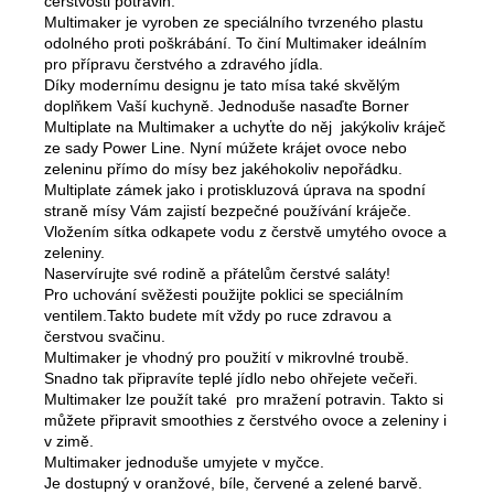
čerstvosti potravin.
Multimaker je vyroben ze speciálního tvrzeného plastu
odolného proti poškrábání. To činí Multimaker ideálním
pro přípravu čerstvého a zdravého jídla.
Díky modernímu designu je tato mísa také skvělým
doplňkem Vaší kuchyně. Jednoduše nasaďte Borner
Multiplate na Multimaker a uchyťte do něj jakýkoliv kráječ
ze sady Power Line. Nyní múžete krájet ovoce nebo
zeleninu přímo do mísy bez jakéhokoliv nepořádku.
Multiplate zámek jako i protiskluzová úprava na spodní
straně mísy Vám zajistí bezpečné používání kráječe.
Vložením sítka odkapete vodu z čerstvě umytého ovoce a
zeleniny.
Naservírujte své rodině a přátelům čerstvé saláty!
Pro uchování svěžesti použijte poklici se speciálním
ventilem.Takto budete mít vždy po ruce zdravou a
čerstvou svačinu.
Multimaker je vhodný pro použití v mikrovlné troubě.
Snadno tak připravíte teplé jídlo nebo ohřejete večeři.
Multimaker lze použít také pro mražení potravin. Takto si
můžete připravit smoothies z čerstvého ovoce a zeleniny i
v zimě.
Multimaker jednoduše umyjete v myčce.
Je dostupný v oranžové, bíle, červené a zelené barvě.