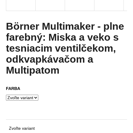
á
j
s
Börner Multimaker - plne
ť
farebný: Miska a veko s
?
tesniacim ventilčekom,
odkvapkávačom a
Multipatom
HĽADAŤ
FARBA
O
d
p
o
r
ú
Zvoľte variant