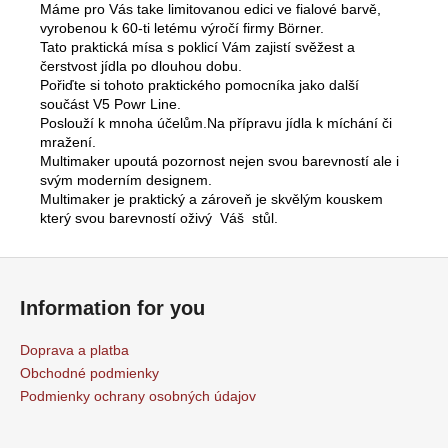
Máme pro Vás take limitovanou edici ve fialové barvě,
vyrobenou k 60-ti letému výročí firmy Börner.
Tato praktická mísa s poklicí Vám zajistí svěžest a
čerstvost jídla po dlouhou dobu.
Pořiďte si tohoto praktického pomocníka jako další
součást V5 Powr Line.
Poslouží k mnoha účelům.Na přípravu jídla k míchání či
mražení.
Multimaker upoutá pozornost nejen svou barevností ale i
svým moderním designem.
Multimaker je praktický a zároveň je skvělým kouskem
který svou barevností oživý Váš stůl.
Z
á
Information for you
p
ä
Doprava a platba
t
Obchodné podmienky
i
Podmienky ochrany osobných údajov
e